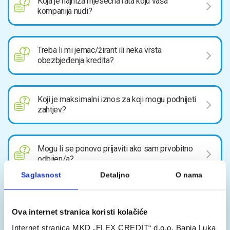
Koja je najniža mjesečna rata koju vaša
kompanija nudi?
Treba li mi jemac/žirant ili neka vrsta
obezbjeđenja kredita?
Koji je maksimalni iznos za koji mogu podnijeti
zahtjev?
Mogu li se ponovo prijaviti ako sam prvobitno
odbijen/a?
Kako se utvrđuje kamatna stopa?
Ova internet stranica koristi kolačiće
Internet stranica MKD „FLEX CREDIT“ d.o.o. Banja Luka