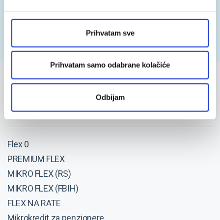
Kako da dobijem kredit putem interneta?
Prihvatam sve
Prihvatam samo odabrane kolačiće
Odbijam
Krediti
Flex 0
PREMIUM FLEX
MIKRO FLEX (RS)
MIKRO FLEX (FBIH)
FLEX NA RATE
Mikrokredit za penzionere