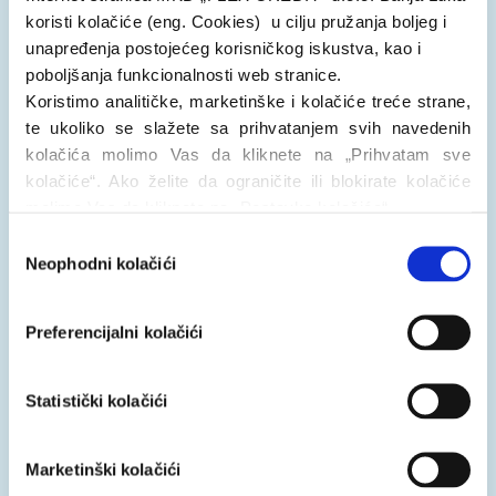
Moram li platiti naknadu za prijevremenu otplatu
koristi kolačiće (eng. Cookies) u cilju pružanja boljeg i
kredita?
unapređenja postojećeg korisničkog iskustva, kao i
poboljšanja funkcionalnosti web stranice.
Koristimo analitičke, marketinške i kolačiće treće strane,
Da li imam dodatnih troškova?
te ukoliko se slažete sa prihvatanjem svih navedenih
kolačića molimo Vas da kliknete na „Prihvatam sve
kolačiće“. Ako želite da ograničite ili blokirate kolačiće
Mogu li plaćati rate/otplaćivati kredit uplatom
molimo Vas da kliknete na „Postavke kolačića“.
na transakcijske račune?
Svoj izbor možete promijeniti bilo kada klikom na opciju
Consent
„Postavke kolačića“, a ako želite saznati više, pročitajte
Neophodni kolačići
Selection
Politiku kolačića
i
Politiku privatnosti
.
Mogu li odustati od ugovora o brzom kreditu?
Preferencijalni kolačići
Šta je "Kredit do plate"?
Statistički kolačići
Marketinški kolačići
Šta je "Kredit na rate"?